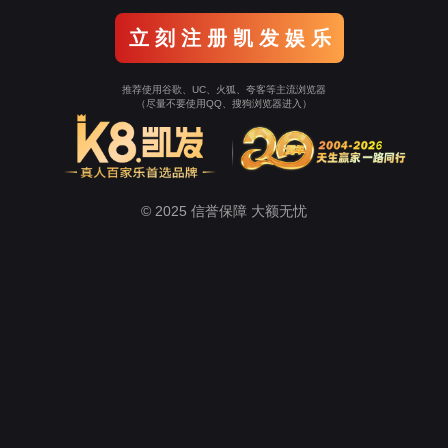
立 刻 注 册 凯 发 娱 乐
推荐使用谷歌、UC、火狐、夸客等主流浏览器
（尽量不要使用QQ、搜狗浏览器进入）
© 2025 信誉保障 大额无忧