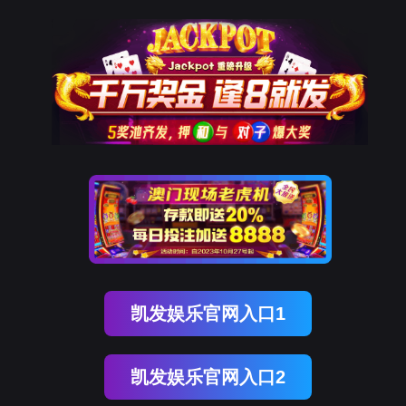
凯发娱乐官网入口1
凯发娱乐官网入口2