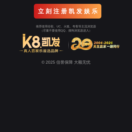
业务概览
凯发k8一触即发
企业责任
k8凯发
8一触即发
一触即发生物农药和|PO18文阅读自由的小说阅读
06-01
发k8一触即发集团