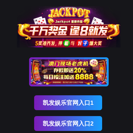
凯发娱乐官网入口1
凯发娱乐官网入口2