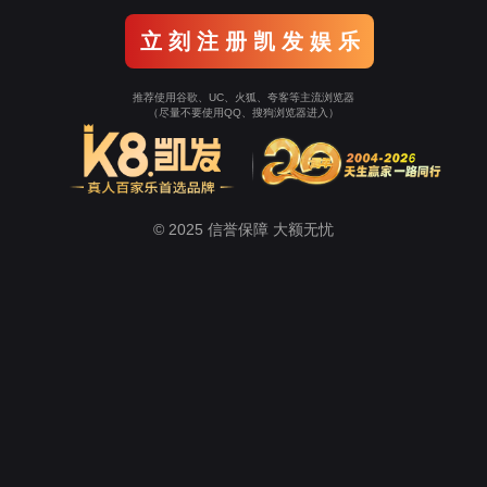
立 刻 注 册 凯 发 娱 乐
推荐使用谷歌、UC、火狐、夸客等主流浏览器
（尽量不要使用QQ、搜狗浏览器进入）
© 2025 信誉保障 大额无忧