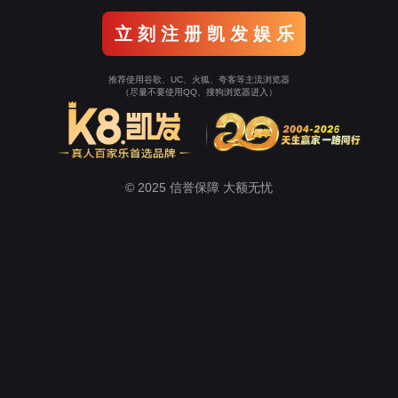
立 刻 注 册 凯 发 娱 乐
推荐使用谷歌、UC、火狐、夸客等主流浏览器
（尽量不要使用QQ、搜狗浏览器进入）
© 2025 信誉保障 大额无忧