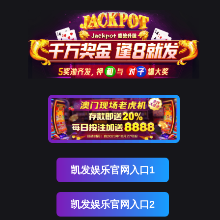
凯发娱乐官网入口1
凯发娱乐官网入口2