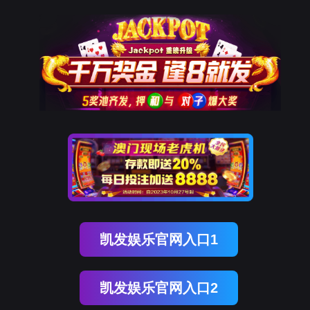
凯发娱乐官网入口1
凯发娱乐官网入口2